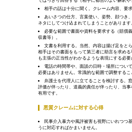
ではっきり回答する（相手に都合のよい解釈や
相手の話は十分に聞く。クレーム内容、要
あいさつの仕方、言葉使い、姿勢、顔つき
ネタにしてつけ込まれてしまうことがあります
必要な範囲で書面や資料を要求する（賠償
収書等）。
文書を利用する。当然、内容は揚げ足をと
相手はその書面をもって第三者に助言を求める
も主張の正当性がわかるような表現にする必要
電話の時間帯や、面談の日時・場所につい
必要はありません。常識的な範囲で調整するこ
弁護士を代理人に立てることを検討する。
評価が伴ったり、道義的責任が伴ったり、当事
有用です。
悪質クレームに対する心得
民事介入暴力や風評被害も視野にいれつつ
うに対応すればかまいません。