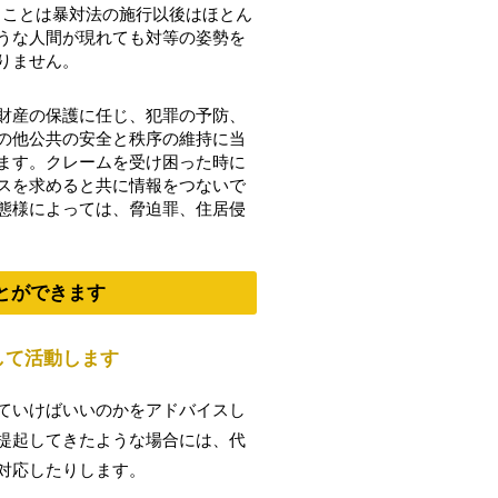
ることは暴対法の施行以後はほとん
うな人間が現れても対等の姿勢を
りません。
財産の保護に任じ、犯罪の予防、
の他公共の安全と秩序の維持に当
ます。クレームを受け困った時に
スを求めると共に情報をつないで
態様によっては、脅迫罪、住居侵
とができます
して活動します
ていけばいいのかをアドバイスし
提起してきたような場合には、代
対応したりします。