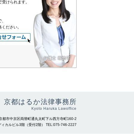
で受けられます。
で、
絡ください。
京都はるか法律事務所
Kyoto Haruka Lawoffice
66 京都市中京区両替町通丸太町下ル西方寺町160-2
ィカルビル3階（受付2階） TEL:075-746-2227