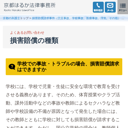
京都の弁護士
トップ >
損害賠償請求事件（労災事故、学校事故、医療事故、浮気、その他）
>
損
よくあるお問い合わせ
損害賠償の種類
学校での事故・トラブルの場合、損害賠償請求
はできますか
学校には、学校で児童・生徒に安全な環境で教育を受け
させる義務があります。そのため、体育授業やクラブ活
動、課外活動中などの事故や教師によるセクハラなど教
師や学校設備の不備が原因となって発生した場合には、
その教師とともに学校に対しても損害賠償が請求するこ
とができます。ただし、国公立学校の場合は、教師個人