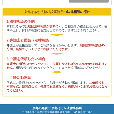
京都はるか法律相談事務所の
法律相談の流れ
1.法律相談の予約
京都はるかでは
初回法律相談が無料
です。ご相談者の都合に合わせて、夜
間や土日、休日の相談にも対応しますので、まずはご予約ください。
2.弁護士と面談（法律相談）
弁護士が直接面談して、ご相談をおうかがいします。
初回法律相談は45
分間、無料でじっくりとご相談いただけます。
3.弁護を依頼したい場合
弁護士に相談したからといって、依頼しなければならないわけではありま
せん。
相談だけで終わっていただいてもまったく問題はございません。
4.弁護活動開始
正式にご依頼をいただいたら、弁護士が活動を開始します。
ご依頼後も、
不安な点、疑問点など、何度でも遠慮なく、納得のいくまでお尋ねになっ
てください。
京都の弁護士 京都はるか法律事務所
〒604-0866 京都市中京区両替町通丸太町下ル西方寺町160-2