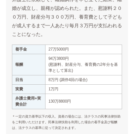
婚が成立し、親権が認められた。また、慰謝料２０
０万円、財産分与３００万円、養育費として子ども
が成人するまで一人あたり毎月３万円が支払われる
ことになった。
着手金
27万5000円
94万3800円
報酬
(慰謝料、財産分与、養育費の2年分を基
準として算出)
日当
8万円 (調停4回の場合)
実費
1万円
弁護士費用+実
130万8800円
費合計
＊一定の資力基準以下の収入、資産の場合には、法テラスの民事法律扶助
をご利用いただけます。民事法律扶助を利用した場合の着手金及び報酬
は、法テラスの基準に従って決定されます。