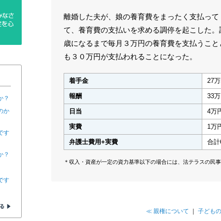
離婚した夫が、娘の養育費をまったく支払って
て、養育費の支払いを求める調停を起こした。
歳になるまで毎月３万円の養育費を支払うこと
も３０万円が支払われることになった。
着手金
27万
報酬
33
か？
のか
日当
4万
実費
1万
です
弁護士費用+実費
合計
か？
＊収入・資産が一定の資力基準以下の場合には、法テラスの民事
です
≪ 親権について
｜
子どもの