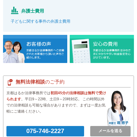
弁護士費用
子どもに関する事件の弁護士費用
無料法律相談
のご予約
京都はるか法律事務所では
初回45分の法律相談は無料で受け
られます
。平日9～22時、土日9～20時対応。 この時間以外
での法律相談も可能な場合がありますので、まずは一度お気
軽にご連絡ください。
075-746-2227
メールを送る