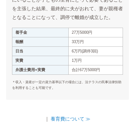
を主張した結果、最終的に夫がおれて、妻が親権者
となることになって、調停で離婚が成立した。
着手金
27万5000円
報酬
33万円
日当
6万円(調停3回)
実費
1万円
弁護士費用+実費
合計67万5000円
＊収入・資産が一定の資力基準以下の場合には、法テラスの民事法律扶助
を利用することも可能です。
｜
養育費について ≫