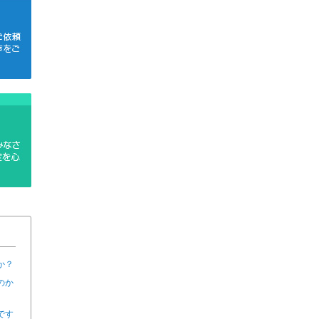
か？
のか
です