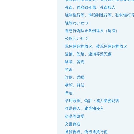
強盗、強盗致死傷、強盗殺人
強制性行等、準強制性行等、強制性行
強制わいせつ
迷惑行為防止条例違反（痴漢）
公然わいせつ
現住建造物放火、被現住建造物放火
逮捕、監禁、逮捕等致死傷
略取、誘拐
窃盗
詐欺、恐喝
横領、背任
脅迫
信用毀損、偽計・威力業務妨害
住居侵入、建造物侵入
盗品等譲受
文書偽造
通貨偽造、偽造通貨行使