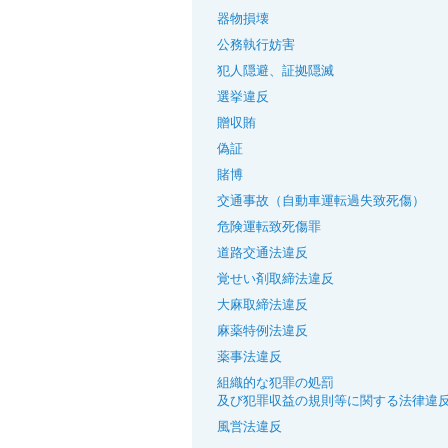
器物損壊
公務執行妨害
犯人隠避、証拠隠滅
選挙違反
贈収賄
偽証
賭博
交通事故（自動車運転過失致死傷）
危険運転致死傷罪
道路交通法違反
覚せい剤取締法違反
大麻取締法違反
麻薬特例法違反
薬事法違反
組織的な犯罪の処罰
及び犯罪収益の規則等に関する法律違
風営法違反