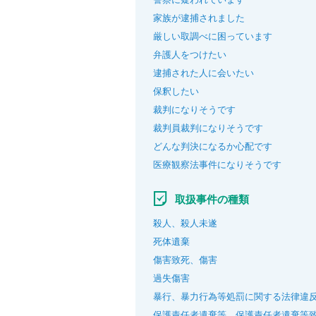
家族が逮捕されました
厳しい取調べに困っています
弁護人をつけたい
逮捕された人に会いたい
保釈したい
裁判になりそうです
裁判員裁判になりそうです
どんな判決になるか心配です
医療観察法事件になりそうです
取扱事件の種類
殺人、殺人未遂
死体遺棄
傷害致死、傷害
過失傷害
暴行、暴力行為等処罰に関する法律違
保護責任者遺棄等、保護責任者遺棄等