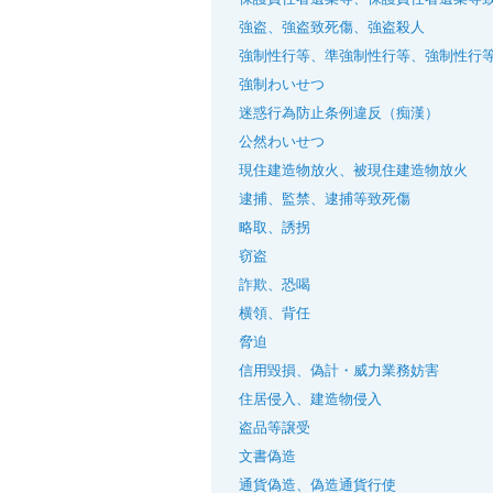
強盗、強盗致死傷、強盗殺人
強制性行等、準強制性行等、強制性行
強制わいせつ
迷惑行為防止条例違反（痴漢）
公然わいせつ
現住建造物放火、被現住建造物放火
逮捕、監禁、逮捕等致死傷
略取、誘拐
窃盗
詐欺、恐喝
横領、背任
脅迫
信用毀損、偽計・威力業務妨害
住居侵入、建造物侵入
盗品等譲受
文書偽造
通貨偽造、偽造通貨行使