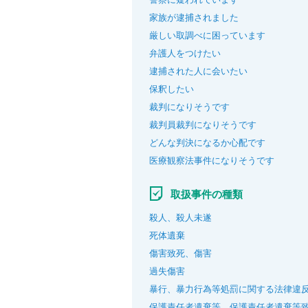
家族が逮捕されました
厳しい取調べに困っています
弁護人をつけたい
逮捕された人に会いたい
保釈したい
裁判になりそうです
裁判員裁判になりそうです
どんな判決になるか心配です
医療観察法事件になりそうです
取扱事件の種類
殺人、殺人未遂
死体遺棄
傷害致死、傷害
過失傷害
暴行、暴力行為等処罰に関する法律違
保護責任者遺棄等、保護責任者遺棄等