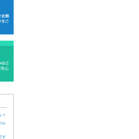
か？
のか
です