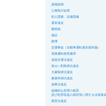
器物損壊
公務執行妨害
犯人隠避、証拠隠滅
選挙違反
贈収賄
偽証
賭博
交通事故（自動車運転過失致死傷）
危険運転致死傷罪
道路交通法違反
覚せい剤取締法違反
大麻取締法違反
麻薬特例法違反
薬事法違反
組織的な犯罪の処罰
及び犯罪収益の規則等に関する法律違
風営法違反