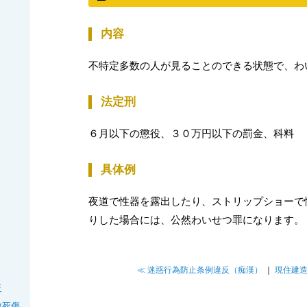
内容
不特定多数の人が見ることのできる状態で、わ
法定刑
６月以下の懲役、３０万円以下の罰金、科料
具体例
夜道で性器を露出したり、ストリップショーで
りした場合には、公然わいせつ罪になります。
≪ 迷惑行為防止条例違反（痴漢）
｜
現住建造
反
致死傷