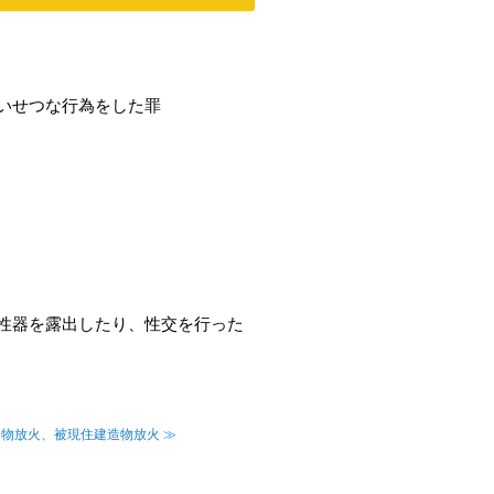
いせつな行為をした罪
性器を露出したり、性交を行った
物放火、被現住建造物放火 ≫