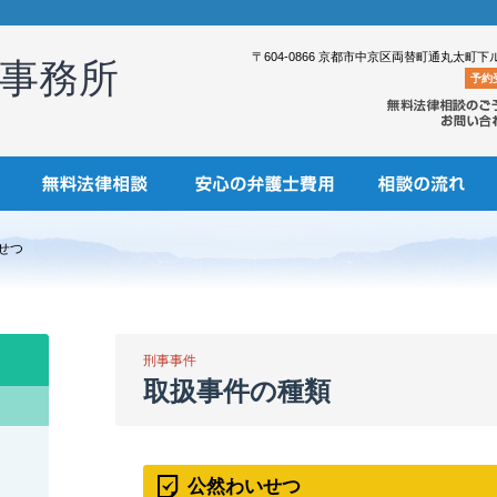
〒604-0866 京都市中京区両替町通丸太町下
事務所
予約
せつ
刑事事件
取扱事件の種類
公然わいせつ