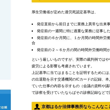
厚生労働省が定めた過労死認定基準は、
発症直前から前日までに業務上異常な出来
発症前の一週間に特に過重な業務に従事し
発症前の６か月間に、１か月間の時間外労
合
発症前の２～６か月の間の時間外労働時間
という厳しいものですが、実際の裁判例ではや
疲労による影響も考慮されています。
上記基準に当てはまることを証明するためには
の出退勤を示す交通機関のICカードの記録、
ていた仕事の内容を示すもの（会議の資料や議
で診察を受けていたならばその診療記録などで
京都はるか法律事務所ならこんなこ