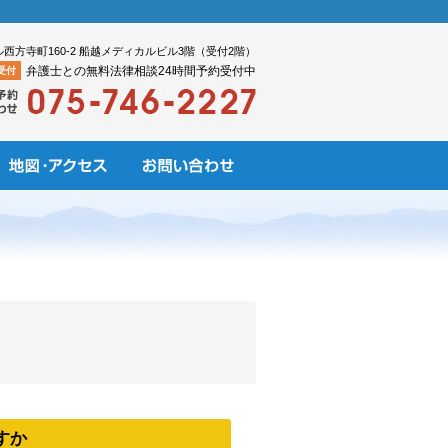
ル西方寺町160-2 船越メディカルビル3階（受付2階）
弁護士との無料法律相談24時間予約受付中
受付
すか