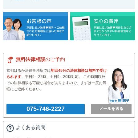
無料法律相談
のご予約
京都はるか法律事務所では
初回45分の法律相談は無料で受け
られます
。平日9～22時、土日9～20時対応。 この時間以外
での法律相談も可能な場合がありますので、まずは一度お気
軽にご連絡ください。
075-746-2227
メールを送る
よくある質問