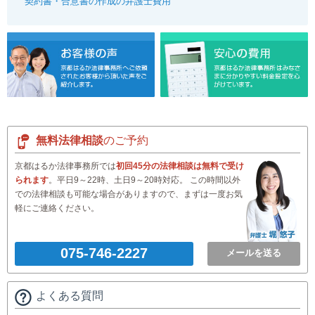
契約書・合意書の作成の弁護士費用
無料法律相談
のご予約
京都はるか法律事務所では
初回45分の法律相談は無料で受け
られます
。平日9～22時、土日9～20時対応。 この時間以外
での法律相談も可能な場合がありますので、まずは一度お気
軽にご連絡ください。
075-746-2227
メールを送る
よくある質問