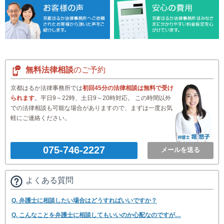
無料法律相談
のご予約
京都はるか法律事務所では
初回45分の法律相談は無料で受け
られます
。平日9～22時、土日9～20時対応。 この時間以外
での法律相談も可能な場合がありますので、まずは一度お気
軽にご連絡ください。
075-746-2227
メールを送る
よくある質問
Q. 弁護士に相談したい場合はどうすればいいですか？
Q. こんなことを弁護士に相談してもいいのか心配なのですが…